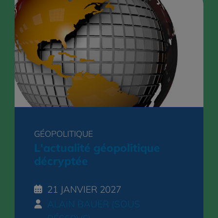
GÉOPOLITIQUE
L'actualité géopolitique
décryptée
21 JANVIER 2027
ALAIN BAUER (SOUS