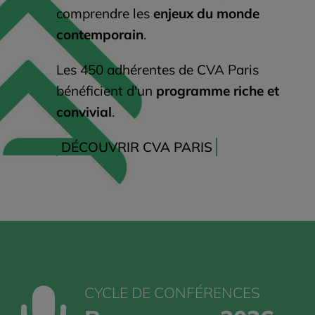
comprendre les
enjeux du monde
contemporain
.
Les 450 adhérentes de CVA Paris
bénéficient d'un
programme riche et
convivial
.
DÉCOUVRIR CVA PARIS
CYCLE DE CONFÉRENCES