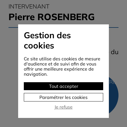
INTERVENANT
Pierre ROSENBERG
Gestion des
de l'Académie Française,
cookies
Président Directeur du Musée du
Ce site utilise des cookies de mesure
Louvre
d'audience et de suivi afin de vous
offrir une meilleure expérience de
navigation.
Le Louvre
27 FÉVRIER 1
Tout accepter
Hier,
Paramétrer les cookies
Aujourd'hui,
Je refuse
Demain