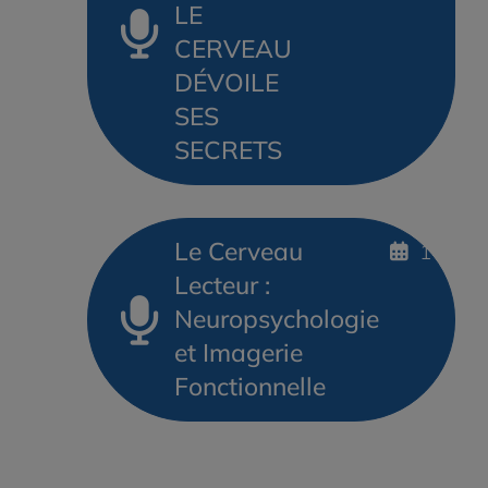
LE
CERVEAU
DÉVOILE
SES
SECRETS
Le Cerveau
14 FÉV
Lecteur :
Neuropsychologie
et Imagerie
Fonctionnelle