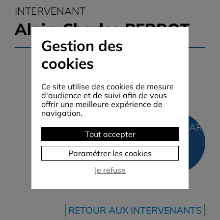
INTERVENANT
Alain-Charles PERROT
Gestion des
cookies
Architecte en Chef des
Ce site utilise des cookies de mesure
Monuments Historiques
d'audience et de suivi afin de vous
offrir une meilleure expérience de
navigation.
L'Architecture
11 MARS 2
Tout accepter
dans nos
Paramétrer les cookies
villes
Je refuse
RETOUR AUX INTERVENANTS