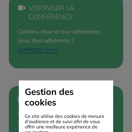
VISIONNER LA
CONFÉRENCE
Contenu réservé aux adhérentes
Vous êtes adhérente ?
connectez-vous
Gestion des
ÉCOUTER LA CONFÉRENCE
cookies
Contenu réservé aux adhérentes
Ce site utilise des cookies de mesure
d'audience et de suivi afin de vous
Vous êtes adhérente ?
offrir une meilleure expérience de
connectez-vous
navigation.